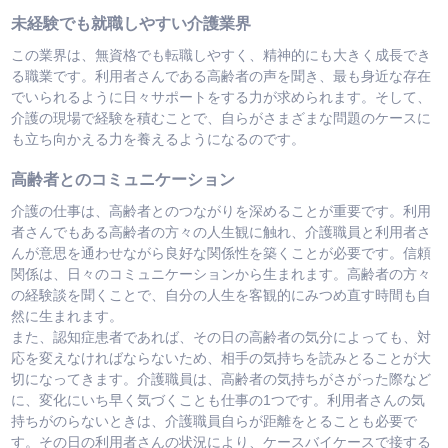
未経験でも就職しやすい介護業界
この業界は、無資格でも転職しやすく、精神的にも大きく成長でき
る職業です。利用者さんである高齢者の声を聞き、最も身近な存在
でいられるように日々サポートをする力が求められます。そして、
介護の現場で経験を積むことで、自らがさまざまな問題のケースに
も立ち向かえる力を養えるようになるのです。
高齢者とのコミュニケーション
介護の仕事は、高齢者とのつながりを深めることが重要です。利用
者さんでもある高齢者の方々の人生観に触れ、介護職員と利用者さ
んが意思を通わせながら良好な関係性を築くことが必要です。信頼
関係は、日々のコミュニケーションから生まれます。高齢者の方々
の経験談を聞くことで、自分の人生を客観的にみつめ直す時間も自
然に生まれます。
また、認知症患者であれば、その日の高齢者の気分によっても、対
応を変えなければならないため、相手の気持ちを読みとることが大
切になってきます。介護職員は、高齢者の気持ちがさがった際など
に、変化にいち早く気づくことも仕事の1つです。利用者さんの気
持ちがのらないときは、介護職員自らが距離をとることも必要で
す。その日の利用者さんの状況により、ケースバイケースで接する